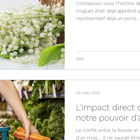
Connaissez-vous l'histoire de
muguet était déjà apprécié p
représentatif déjà un porte...
29 mars 2022
L'impact direct 
notre pouvoir d'
Le conflit entre la Russie et 
d'un mois.... Il ne saurait ê