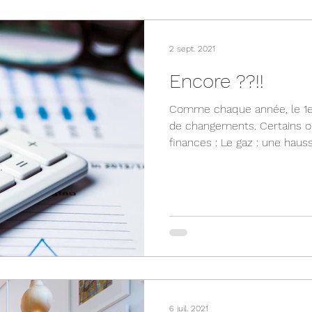
2 sept. 2021
Encore ??!!
Comme chaque année, le 1
de changements. Certains o
finances : Le gaz : une hauss
6 juil. 2021