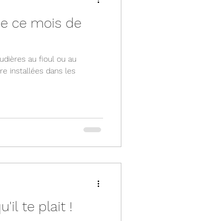
ve ce mois de
haudières au fioul ou au
e installées dans les
'il te plait !