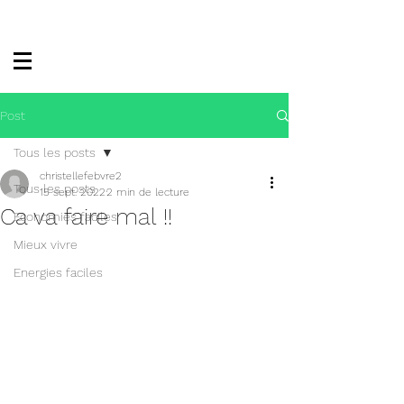
Post
Tous les posts
christellefebvre2
Tous les posts
15 sept. 2022
2 min de lecture
Ca va faire mal !!
Economies faciles
Mieux vivre
Energies faciles