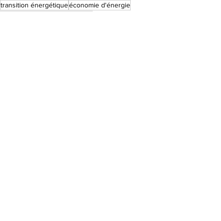
transition énergétique
économie d'énergie
électricité
gaz
bouclier tarifaire
augmentation du prix de l'energie
hausse des prix de l'énergie
Economies faciles
Voir tout
Posts récents