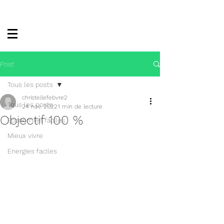
Post
Tous les posts
christellefebvre2
Tous les posts
24 nov. 2022
1 min de lecture
Objectif 100 %
Economies faciles
Mieux vivre
Energies faciles