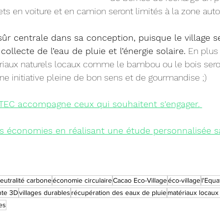
ajets en voiture et en camion seront limités à la zone auto
 sûr centrale dans sa conception, puisque le village s
collecte de l’eau de pluie et l’énergie solaire.
 En plus
riaux naturels locaux comme le bambou ou le bois seron
ne initiative pleine de bon sens et de gourmandise ;)
TEC accompagne ceux qui souhaitent s'engager.
s économies
 en réalisant une étude personnalisée sa
eutralité carbone
économie circulaire
Cacao Eco-Village
éco-village
l'Equa
nte 3D
villages durables
récupération des eaux de pluie
matériaux locaux 
es