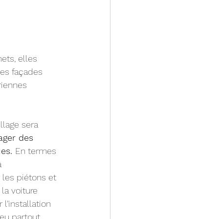
ets, elles 
les façades 
riennes 
llage sera 
ager des 
es. 
En termes 
a 
les piétons et 
 la voiture 
l’installation 
eu partout 