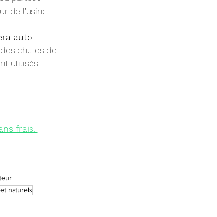
ur de l’usine.
era auto-
 des chutes de 
t utilisés.
ns frais.
teur
et naturels