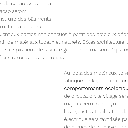
s de cacao issus de la 
acao seront 
struire des bâtiments 
mettra la récupération 
uant aux parties non conçues à partit des précieux déch
rtir de matériaux locaux et naturels. Côtés architecture, 
leurs inspirations de la vaste gamme de maisons équato
ruits colorés des cacaotiers.
Au-delà des matériaux, le vi
fabriqué de façon à 
encour
comportements écologiqu
de circulation, le village ser
majoritairement conçu pour 
les cyclistes. L’utilisation de
électrique sera favorisée par 
de bornes de recharge un p