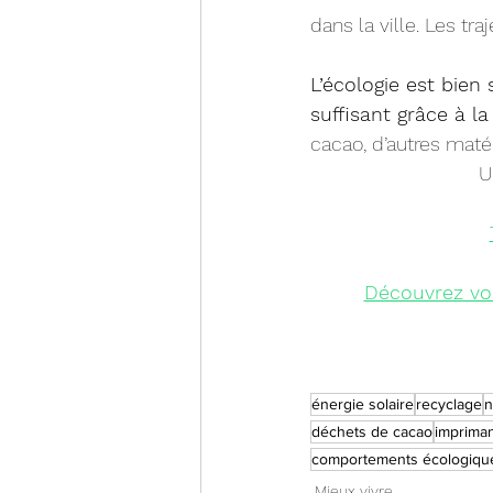
dans la ville. Les tr
L’écologie est bien
suffisant grâce à la 
cacao, d’autres maté
U
Découvrez vo
énergie solaire
recyclage
n
déchets de cacao
imprima
comportements écologiqu
Mieux vivre