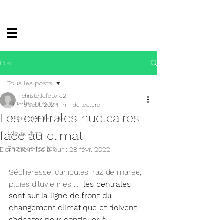
Post
Tous les posts
christellefebvre2
Tous les posts
15 sept. 2021
1 min de lecture
Les centrales nucléaires
Economies faciles
face au climat
Mieux vivre
Energies faciles
Dernière mise à jour :
28 févr. 2022
Sécheresse, canicules, raz de marée, 
pluies diluviennes …  
les centrales 
sont sur la ligne de front du 
changement climatique et doivent 
s’adapter pour continuer à 