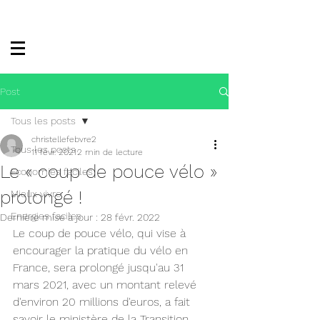
Post
Tous les posts
christellefebvre2
Tous les posts
11 févr. 2021
2 min de lecture
Le « coup de pouce vélo »
Economies faciles
prolongé !
Mieux vivre
Energies faciles
Dernière mise à jour :
28 févr. 2022
Le coup de pouce vélo, qui vise à 
encourager la pratique du vélo en 
France, sera prolongé jusqu'au 31 
mars 2021, avec un montant relevé 
d'environ 20 millions d'euros, a fait 
savoir le ministère de la Transition 