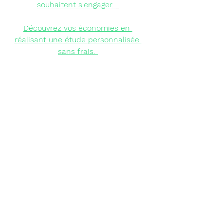
souhaitent s'engager.
Découvrez vos économies
 en 
réalisant une étude personnalisée 
sans frais.
transition écologique
empreinte écologique
environnement
responsabilité écologique
développement durable
climat
CO2
pollution
velo
coup de pouce velo
Economies faciles
Voir tout
Posts récents