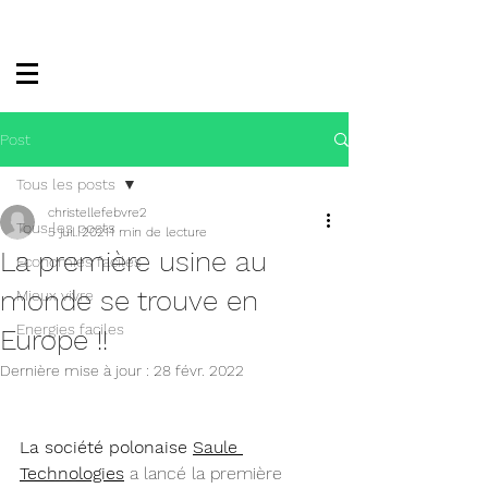
Post
Tous les posts
christellefebvre2
Tous les posts
5 juil. 2021
1 min de lecture
La première usine au
Economies faciles
monde se trouve en
Mieux vivre
Energies faciles
Europe !!
Dernière mise à jour :
28 févr. 2022
La société polonaise 
Saule 
Technologies
a lancé la première 