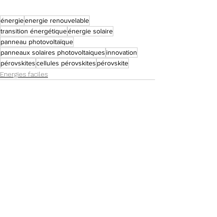
énergie
energie renouvelable
transition énergétique
énergie solaire
panneau photovoltaïque
panneaux solaires photovoltaiques
innovation
pérovskites
cellules pérovskites
pérovskite
Energies faciles
Voir tout
Posts récents