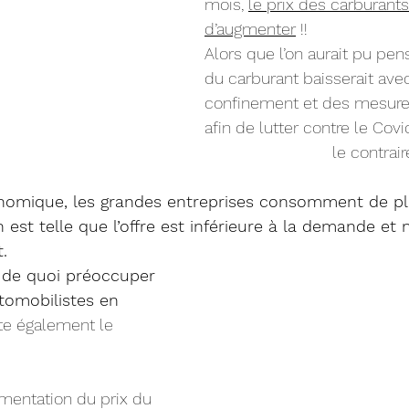
mois, 
le prix des carburant
d’augmenter
 !!
Alors que l’on aurait pu pen
du carburant baisserait avec
confinement et des mesures
afin de lutter contre le Covid
			    le contr
onomique, les grandes entreprises consomment de pl
n est telle que l’offre est inférieure à la demande et
.
a de quoi préoccuper 
utomobilistes en 
ète également le 
mentation du prix du 