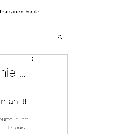
Transition Facile
e ...
 an !!!
ros le litre 
hie. Depuis des 