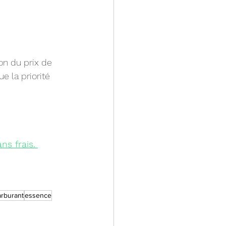
ion du prix de 
e la priorité 
ns frais.
rburant
essence