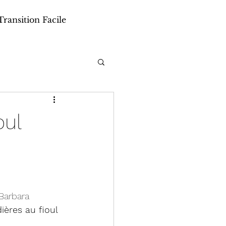
Transition Facile
oul
 Barbara 
ières au fioul 