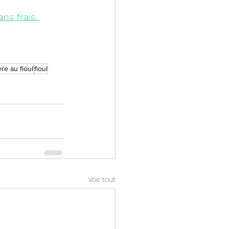
ns frais.
re au fioul
fioul
Voir tout