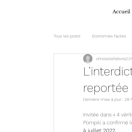
Accueil
Tous les posts
Economies faciles
christellefebvre2
21
L’interdi
reportée
Dernière mise à jour :
28 
Invitée dans « 4 véri
Pompili a confirmé le
à juillet 2022.