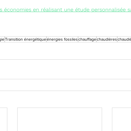
s économies
 en réalisant une étude personnalisée sa
gie
Transition énergétique
énergies fossiles
chauffage
chaudières
chaudiè