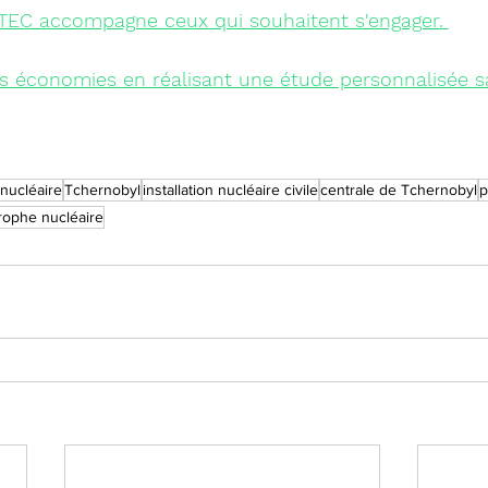
TEC accompagne ceux qui souhaitent s'engager.
s économies
 en réalisant une étude personnalisée sa
 nucléaire
Tchernobyl
installation nucléaire civile
centrale de Tchernobyl
p
rophe nucléaire