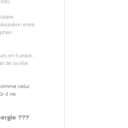
hoto. 
léaire 
ésolation entré 
ophes 
urs en Europe, 
t de la ville 
 comme celui 
 il ne 
nergie ???