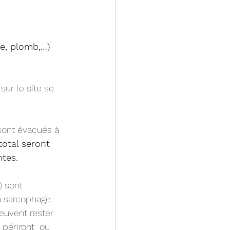
le, plomb,…) 
ur le site se 
 sont évacués à 
otal seront 
ntes.
) sont 
n sarcophage 
euvent rester 
périront  ou 