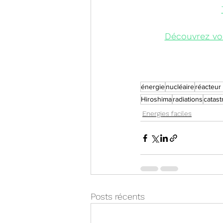
Découvrez vo
énergie
nucléaire
réacteur
Hiroshima
radiations
catast
Energies faciles
Posts récents