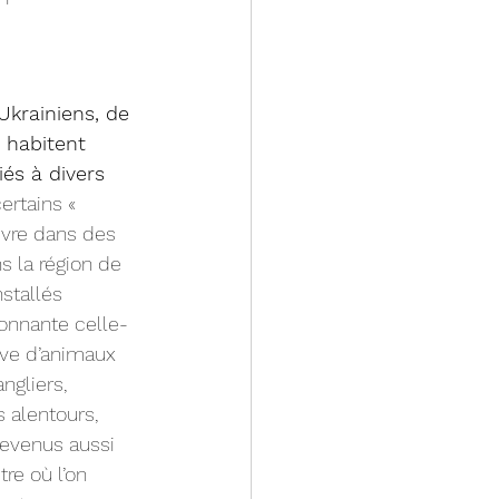
Ukrainiens, de 
 habitent 
iés à divers 
ertains « 
ivre dans des 
 la région de 
nstallés 
onnante celle-
rve d’animaux 
ngliers, 
 alentours, 
evenus aussi 
tre où l’on 