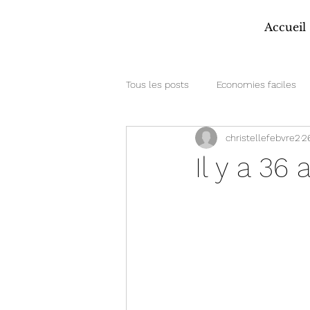
Accueil
Tous les posts
Economies faciles
christellefebvre2
2
Il y a 36 a