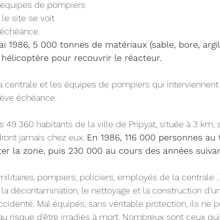
s équipes de pompiers 
le site se voit 
échéance.
ai 1986, 5 000 tonnes de matériaux (sable, bore, argi
hélicoptère pour recouvrir le réacteur.
a centrale et les équipes de pompiers qui interviennent s
rève échéance.
 49 360 habitants de la ville de Pripyat, située à 3 km,
ndront jamais chez eux. 
En 1986, 116 000 personnes au t
ter la zone, puis 230 000 au cours des années suiva
militaires, pompiers, policiers, employés de la centrale ..
 la décontamination, le nettoyage et la construction d’u
cidenté. Mal équipés, sans véritable protection, ils ne p
u risque d’être irradiés à mort. Nombreux sont ceux qui 