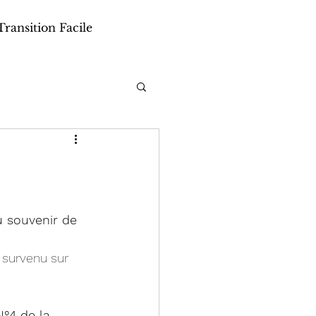
Transition Facile
u souvenir de 
 survenu sur 
N°4 de la 