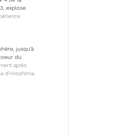
3, explose
périence 
phère, jusqu’à 
coeur du 
ement après 
e d’Hiroshima. 