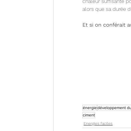
chaleur suffisante p
alors que sa durée d
Et si on conférait 
énergie
développement du
ciment
Energies faciles