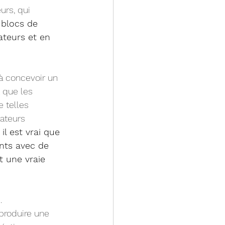
rs, qui 
 blocs de 
teurs et en 
à concevoir un 
 que les 
e telles 
ateurs 
 
il est vrai que 
nts avec de 
t une vraie 
. 
produire une 