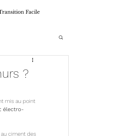
Transition Facile
murs ?
t mis au point 
t électro-
r au ciment des 