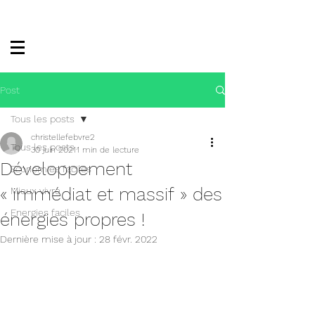
Post
Tous les posts
christellefebvre2
Tous les posts
30 juin 2021
1 min de lecture
Développement
Economies faciles
« immédiat et massif » des
Mieux vivre
Energies faciles
énergies propres !
Dernière mise à jour :
28 févr. 2022