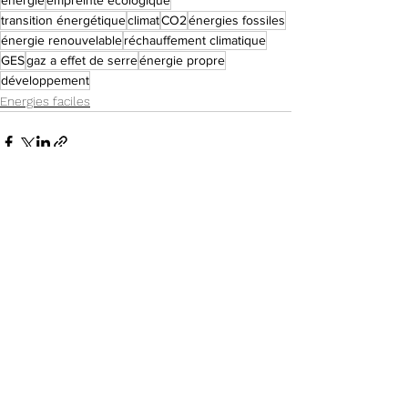
énergie
empreinte écologique
transition énergétique
climat
CO2
énergies fossiles
énergie renouvelable
réchauffement climatique
GES
gaz a effet de serre
énergie propre
développement
Energies faciles
Voir tout
Posts récents