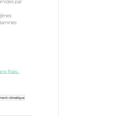
umides par 
igènes
ntaminés
ns frais.
ent climatique