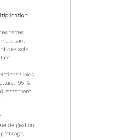
iplication 
es terres 
n causant 
nt des sols, 
t en 
 Nations Unies 
ulture,  95 % 
 directement 
.
:
ue de gestion 
 pâturage, 