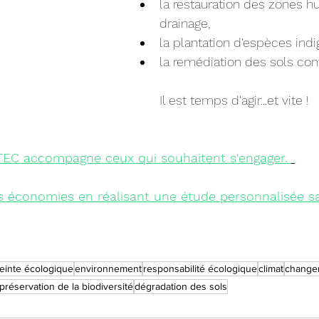
la restauration des zones h
drainage,
la plantation d'espèces ind
la remédiation des sols co
Il est temps d'agir...et vite !
TEC accompagne ceux qui souhaitent s'engager.
s économies
 en réalisant une étude personnalisée sa
einte écologique
environnement
responsabilité écologique
climat
changem
préservation de la biodiversité
dégradation des sols