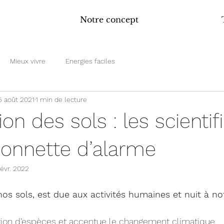
Notre concept
Mieux vivre
Energies faciles
5 août 2021
1 min de lecture
on des sols : les scientif
 sonnette d’alarme
févr. 2022
os sols, est due aux activités humaines et nuit à not
nction d’espèces et accentue le changement climatique.