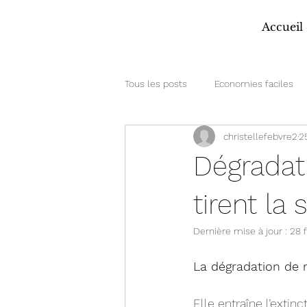
Accueil
Tous les posts
Economies faciles
christellefebvre2
2
Dégradati
tirent la
Dernière mise à jour :
28 
La dégradation de n
Elle entraîne l’exti