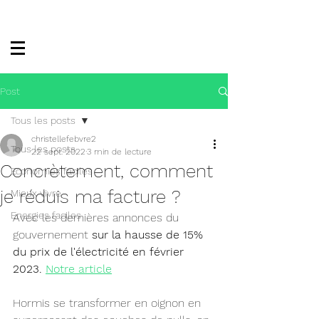
Post
Tous les posts
christellefebvre2
Tous les posts
22 sept. 2022
3 min de lecture
Concrètement, comment
Economies faciles
je réduis ma facture ?
Mieux vivre
Energies faciles
Avec les dernières annonces du 
gouvernement 
sur la hausse de 15% 
du prix de l'électricité en février 
2023. 
Notre article
Hormis se transformer en oignon en 