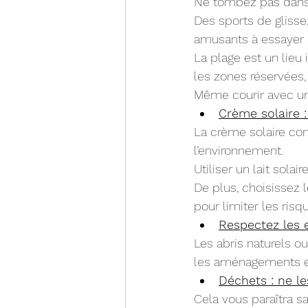
Ne tombez pas dans 
Des sports de glisse
amusants à essayer e
La plage est un lieu 
les zones réservées, 
Même courir avec un 
Crème solaire 
La crème solaire con
l’environnement.
Utiliser un lait solai
De plus, choisissez l
pour limiter les ris
Respectez les 
Les abris naturels ou
les aménagements ex
Déchets : ne l
Cela vous paraîtra s