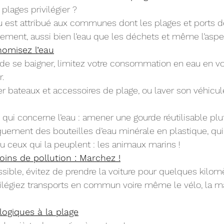
plages privilégier ?
eu est attribué aux communes dont les plages et ports d
nement, aussi bien l’eau que les déchets et même l’aspe
nomisez l’eau
le de se baigner, limitez votre consommation en eau en vo
.
 bateaux et accessoires de plage, ou laver son véhicul
 qui concerne l’eau : amener une gourde réutilisable plu
uement des bouteilles d’eau minérale en plastique, qui 
u ceux qui la peuplent : les animaux marins !
ins de pollution : Marchez !
ssible, évitez de prendre la voiture pour quelques kilomè
vilégiez transports en commun voire même le vélo, la ma
logiques à la plage