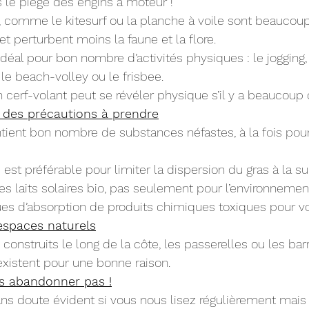
le piège des engins à moteur !
, comme le kitesurf ou la planche à voile sont beaucoup
t perturbent moins la faune et la flore.
idéal pour bon nombre d’activités physiques : le jogging,
le beach-volley ou le frisbee.
cerf-volant peut se révéler physique s’il y a beaucoup 
: des précautions à prendre
tient bon nombre de substances néfastes, à la fois pour
re est préférable pour limiter la dispersion du gras à la su
es laits solaires bio, pas seulement pour l’environnemen
ques d’absorption de produits chimiques toxiques pour v
espaces naturels
 construits le long de la côte, les passerelles ou les barr
istent pour une bonne raison.
es abandonner pas !
ans doute évident si vous nous lisez régulièrement mais 