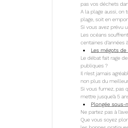
pas vos déchets dans
A la plage aussi, on 
plage, soit en emport
Si vous avez prévu u
Les océans souffren
centaines d’années à 
Les mégots de 
Le débat fait rage de
publiques ?
Il n’est jamais agréa
non plus du meilleur
Si vous fumez, pas 
mettre jusque’à 5 an
Plongée sous-ma
Ne partez pas à l’ave
Que vous soyez plon
les bonnes pratiques