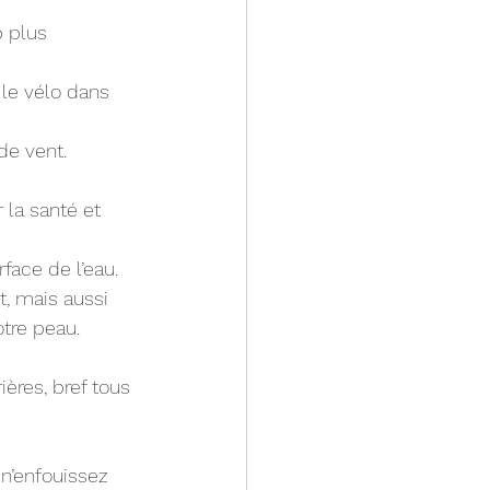
 plus 
 le vélo dans 
de vent.
 la santé et 
rface de l’eau.
t, mais aussi 
otre peau.
ières, bref tous 
n’enfouissez 