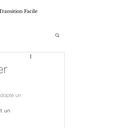
Transition Facile
er
adopte un 
t un 