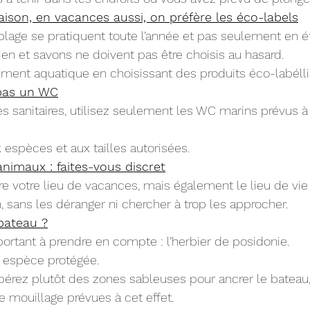
son, en vacances aussi, on préfère les éco-labels
plage se pratiquent toute l’année et pas seulement en ét
ien et savons ne doivent pas être choisis au hasard.
ement aquatique en choisissant des produits éco-labélli
 pas un WC
es sanitaires, utilisez seulement les WC marins prévus à 
 espèces et aux tailles autorisées.
nimaux : faites-vous discret
re votre lieu de vacances, mais également le lieu de vie
, sans les déranger ni chercher à trop les approcher.
 bateau ?
portant à prendre en compte : l’herbier de posidonie.
e espèce protégée.
epérez plutôt des zones sableuses pour ancrer le bateau,
e mouillage prévues à cet effet.