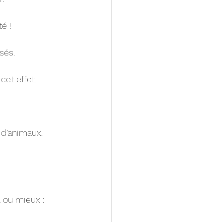
é !
sés.
cet effet.
 d’animaux.
 ou mieux : 