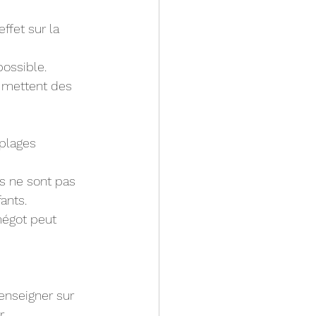
ffet sur la 
possible.
 mettent des 
 plages 
ls ne sont pas 
ants.
mégot peut 
enseigner sur 
.