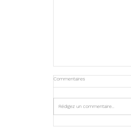
Commentaires
Rédigez un commentaire...
Ce que nous réserve ce mois
d' Avril