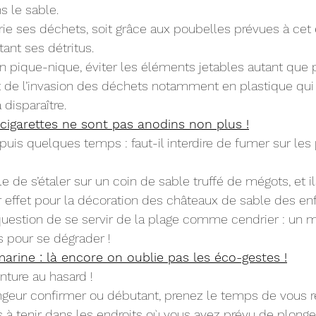
 le sable.
trie ses déchets, soit grâce aux poubelles prévues à cet e
ant ses détritus.
n pique-nique, éviter les éléments jetables autant que 
t de l’invasion des déchets notamment en plastique qui
disparaître.
cigarettes ne sont pas anodins non plus !
puis quelques temps : faut-il interdire de fumer sur les
ble de s’étaler sur un coin de sable truffé de mégots, et i
 effet pour la décoration des châteaux de sable des enf
question de se servir de la plage comme cendrier : un 
s pour se dégrader !
rine : là encore on oublie pas les éco-gestes !
nture au hasard !
geur confirmer ou débutant, prenez le temps de vous r
 à tenir dans les endroits où vous avez prévu de plonger