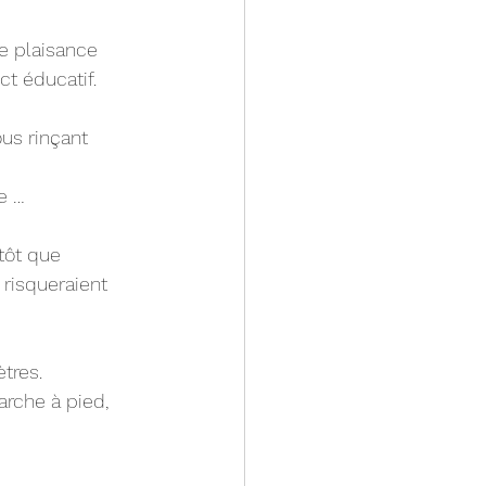
e plaisance 
ct éducatif.
us rinçant 
e …
tôt que 
risqueraient 
tres.
rche à pied, 