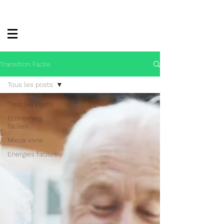
Transition Facile
Tous les posts
Tous les posts
Economies
faciles
Mieux vivre
Energies faciles